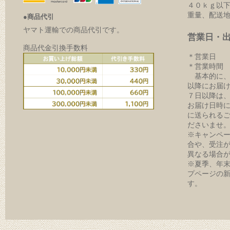
４０ｋｇ以下
重量、配送
●商品代引
ヤマト運輸での商品代引です。
営業日・
商品代金引換手数料
＊営業日 
＊営業時間 9:
基本的に、
以降にお届
７日以降は
お届け日時
に送られる
ださいませ
※キャンペ
合や、受注
異なる場合
※夏季、年
プページの
す。