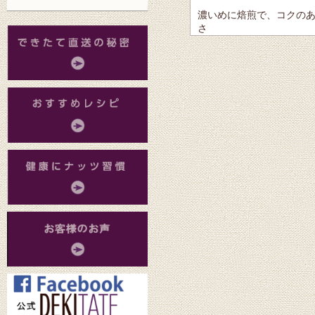
濃いめに焙煎で、コクの
さ