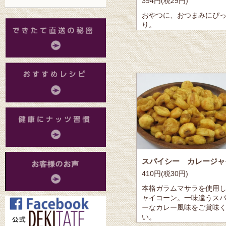
394円(税29円)
おやつに、おつまみにぴ
り。
410円(税30円)
本格ガラムマサラを使用
ャイコーン。一味違うス
ーなカレー風味をご賞味
い。