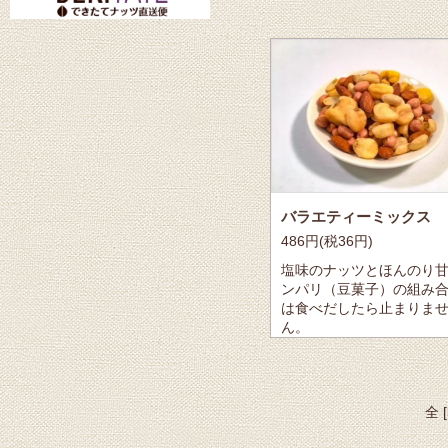
バラエティーミックス
486円(税36円)
塩味のナッツとほんのり
ンパリ（豆菓子）の組み
は食べだしたら止まりま
ん。
全 