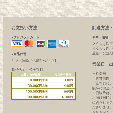
お支払い方法
配送方法
●クレジットカード
ヤマト運輸
２０ｋｇ以下
４０ｋｇ以下
重量、配送
●商品代引
ヤマト運輸での商品代引です。
営業日・
商品代金引換手数料
＊営業日 
＊営業時間 9:
基本的に、
以降にお届
７日以降は
お届け日時
に送られる
ださいませ
※キャンペ